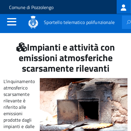
Log
Salta al contenuto principale
Skip to site navigation
Comune di Pozzolengo
me
Sportello telematico polifunzionale
Impianti e attività con
emissioni atmosferiche
scarsamente rilevanti
L'inquinamento
atmosferico
scarsamente
rilevante è
riferito alle
emissioni
prodotte dagli
impianti e dalle