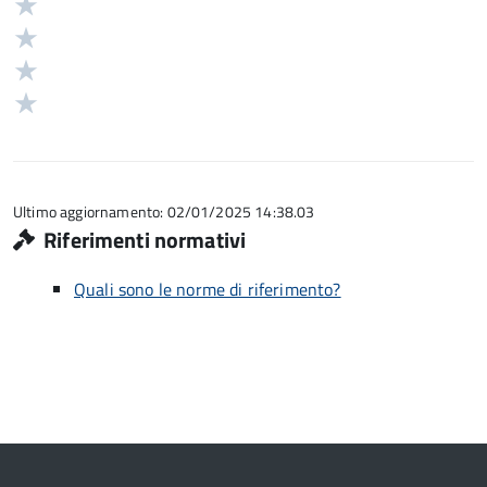
Valuta
stelle
4
Valuta
su
stelle
3
Valuta
5
su
stelle
2
Valuta
5
su
stelle
1
5
su
stelle
5
su
5
Ultimo aggiornamento: 02/01/2025 14:38.03
Riferimenti normativi
Quali sono le norme di riferimento?