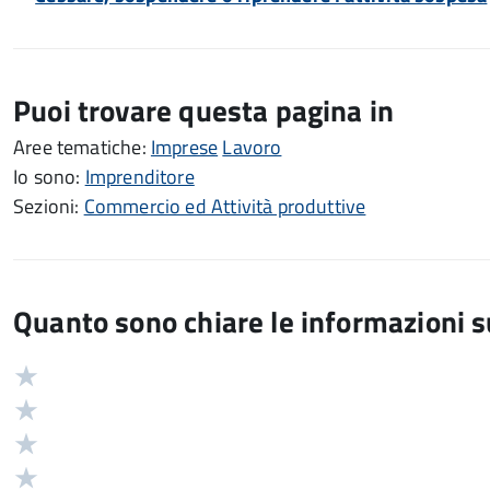
Puoi trovare questa pagina in
Aree tematiche:
Imprese
Lavoro
Io sono:
Imprenditore
Sezioni:
Commercio ed Attività produttive
Quanto sono chiare le informazioni 
Valuta
Valutazione
5
Valuta
stelle
4
Valuta
su
stelle
3
Valuta