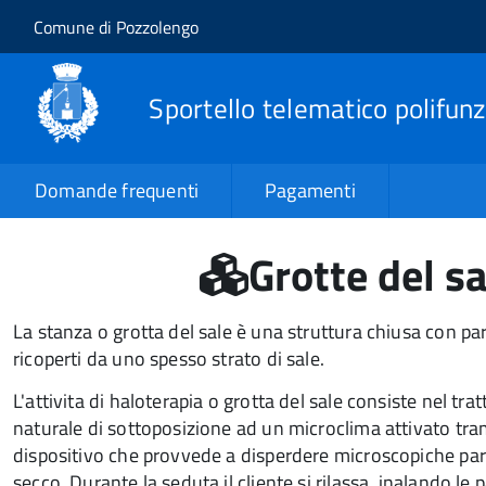
Salta al contenuto principale
Skip to site navigation
Comune di Pozzolengo
Sportello telematico polifunz
Domande frequenti
Pagamenti
Grotte del sa
La stanza o grotta del sale è una struttura chiusa con pare
ricoperti da uno spesso strato di sale.
L'attivita di haloterapia o grotta del sale consiste nel tr
naturale di sottoposizione ad un microclima attivato tra
dispositivo che provvede a disperdere microscopiche parti
secco. Durante la seduta il cliente si rilassa, inalando le p