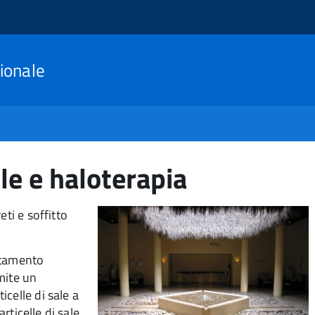
ionale
le e haloterapia
ti e soffitto
attamento
mite un
celle di sale a
articelle di sale