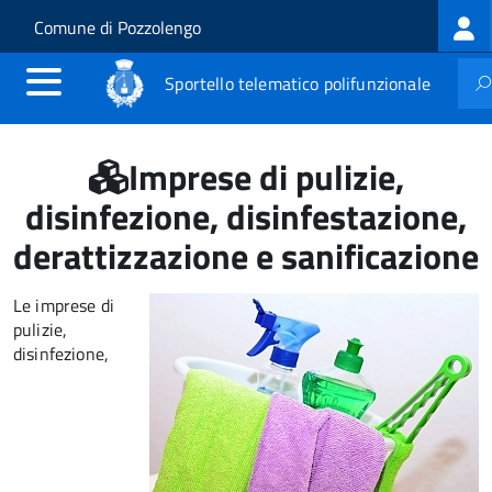
Log
Salta al contenuto principale
Skip to site navigation
Comune di Pozzolengo
me
Sportello telematico polifunzionale
Imprese di pulizie,
disinfezione, disinfestazione,
derattizzazione e sanificazione
Le imprese di
pulizie,
disinfezione,