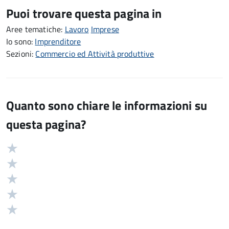
Puoi trovare questa pagina in
Aree tematiche:
Lavoro
Imprese
Io sono:
Imprenditore
Sezioni:
Commercio ed Attività produttive
Quanto sono chiare le informazioni su
questa pagina?
Valuta
Valutazione
5
Valuta
stelle
4
Valuta
su
stelle
3
Valuta
5
su
stelle
2
Valuta
5
su
stelle
1
5