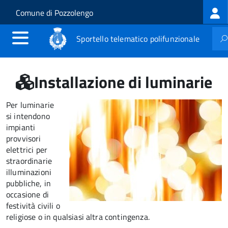
Log
Salta al contenuto principale
Skip to site navigation
Comune di Pozzolengo
me
Sportello telematico polifunzionale
Installazione di luminarie
Per luminarie
si intendono
impianti
provvisori
elettrici per
straordinarie
illuminazioni
pubbliche, in
occasione di
festività civili o
religiose o in qualsiasi altra contingenza.