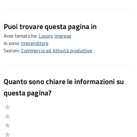
Puoi trovare questa pagina in
Aree tematiche:
Lavoro
Imprese
Io sono:
Imprenditore
Sezioni:
Commercio ed Attività produttive
Quanto sono chiare le informazioni su
questa pagina?
Valuta
Valutazione
5
Valuta
stelle
4
Valuta
su
stelle
3
Valuta
5