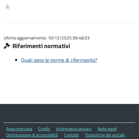
su
stelle
2
Valuta
5
su
stelle
1
5
su
stelle
5
su
5
Ultimo aggiornamento: 10/12/2025 09:48.03
Riferimenti normativi
Quali sono le norme di riferimento?
Area riservata
Crediti
Informativa privacy
Note legali
Dichiarazione di accessibilità
Contatti
Statistiche del portale