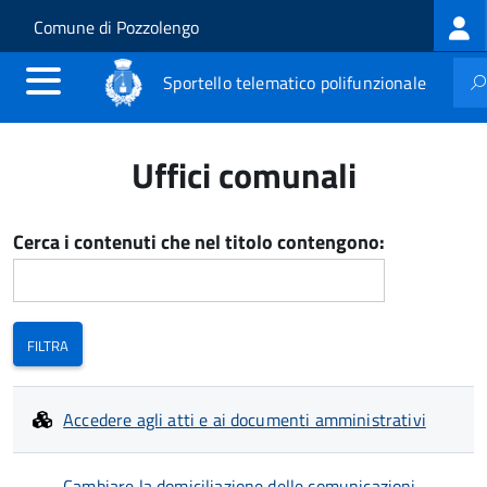
Log
Salta al contenuto principale
Skip to site navigation
Comune di Pozzolengo
me
Sportello telematico polifunzionale
Uffici comunali
Cerca i contenuti che nel titolo contengono:
Accedere agli atti e ai documenti amministrativi
Cambiare la domiciliazione delle comunicazioni