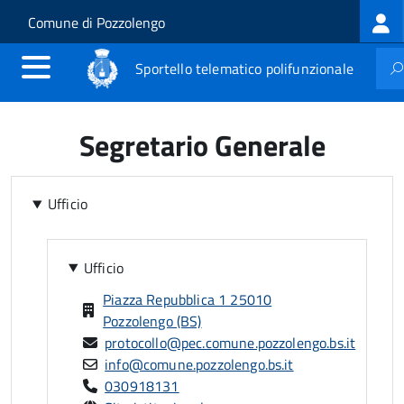
Log
Salta al contenuto principale
Skip to site navigation
Comune di Pozzolengo
me
Sportello telematico polifunzionale
Segretario Generale
Ufficio
Ufficio
Piazza Repubblica 1 25010
Pozzolengo (BS)
protocollo@pec.comune.pozzolengo.bs.it
info@comune.pozzolengo.bs.it
030918131