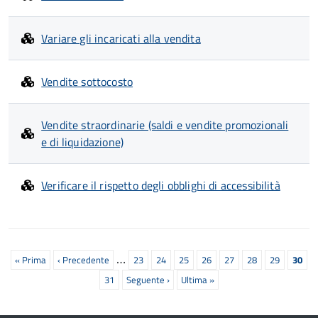
Variare gli incaricati alla vendita
Vendite sottocosto
Vendite straordinarie (saldi e vendite promozionali
e di liquidazione)
Verificare il rispetto degli obblighi di accessibilità
Paginazione
…
Prima
« Prima
Pagina
‹ Precedente
Pagina
23
Pagina
24
Pagina
25
Pagina
26
Pagina
27
Pagina
28
Pagina
29
Pagin
30
pagina
precedente
attual
Pagina
31
Prossima
Seguente ›
Ultima
Ultima »
pagina
pagina