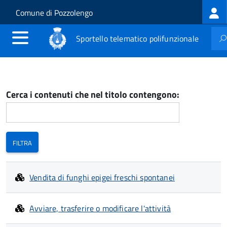
Log
Salta al contenuto principale
Skip to site navigation
Comune di Pozzolengo
me
Sportello telematico polifunzionale
Cerca i contenuti che nel titolo contengono:
Vendita di funghi epigei freschi spontanei
Avviare, trasferire o modificare l'attività