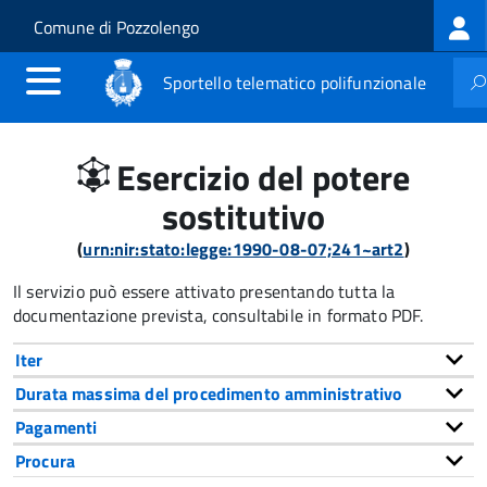
Log
Salta al contenuto principale
Skip to site navigation
Comune di Pozzolengo
me
Sportello telematico polifunzionale
Esercizio del potere
sostitutivo
(
urn:nir:stato:legge:1990-08-07;241~art2
)
Il servizio può essere attivato presentando tutta la
documentazione prevista, consultabile in formato PDF.
Iter
Durata massima del procedimento amministrativo
Pagamenti
Procura