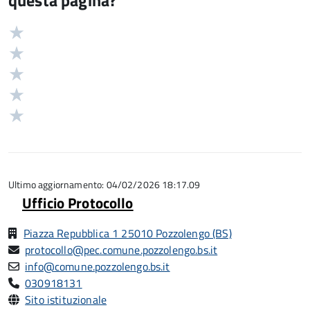
questa pagina?
Valuta
Valutazione
5
Valuta
stelle
4
Valuta
su
stelle
3
Valuta
5
su
stelle
2
Valuta
5
su
stelle
1
5
su
stelle
5
su
5
Ultimo aggiornamento: 04/02/2026 18:17.09
Ufficio Protocollo
Piazza Repubblica 1 25010 Pozzolengo (BS)
protocollo@pec.comune.pozzolengo.bs.it
info@comune.pozzolengo.bs.it
030918131
Sito istituzionale